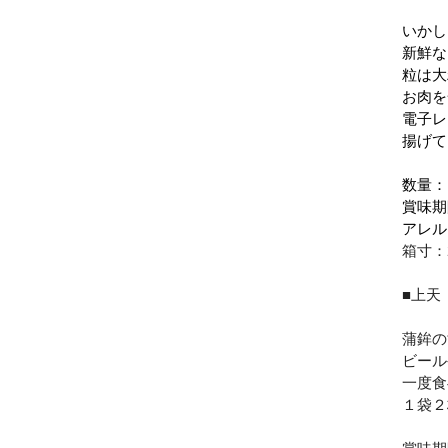
いかし
新鮮な
粒は大
お肉を
電子レ
揚げて
数量
賞味期
アレル
箱寸：2
■上天
蒲鉾の
ビール
一度食
１袋２