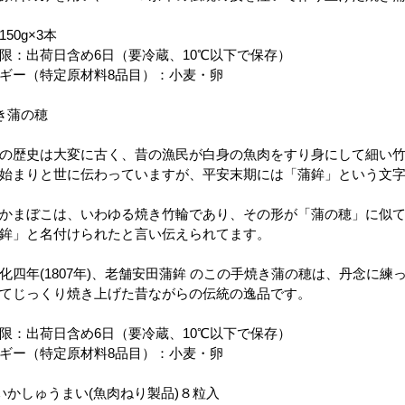
150g×3本
限：出荷日含め6日（要冷蔵、10℃以下で保存）
ギー（特定原材料8品目）：小麦・卵
き蒲の穂
の歴史は大変に古く、昔の漁民が白身の魚肉をすり身にして細い
始まりと世に伝わっていますが、平安末期には「蒲鉾」という文
かまぼこは、いわゆる焼き竹輪であり、その形が「蒲の穂」に似
鉾」と名付けられたと言い伝えられてます。
化四年(1807年)、老舗安田蒲鉾 のこの手焼き蒲の穂は、丹念に
てじっくり焼き上げた昔ながらの伝統の逸品です。
限：出荷日含め6日（要冷蔵、10℃以下で保存）
ギー（特定原材料8品目）：小麦・卵
いかしゅうまい(魚肉ねり製品)８粒入