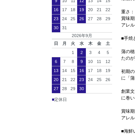
9
10
11
12
13
14
15
16
17
18
19
20
21
22
重さ：
賞味期
23
24
25
26
27
28
29
アレル
30
31
2026年9月
■手焼
日
月
火
水
木
金
土
蒲の穂
1
2
3
4
5
たのが
6
7
8
9
10
11
12
13
14
15
16
17
18
19
初期の
に「蒲
20
21
22
23
24
25
26
27
28
29
30
創業文
に巻い
■
定休日
賞味期
アレル
■海鮮