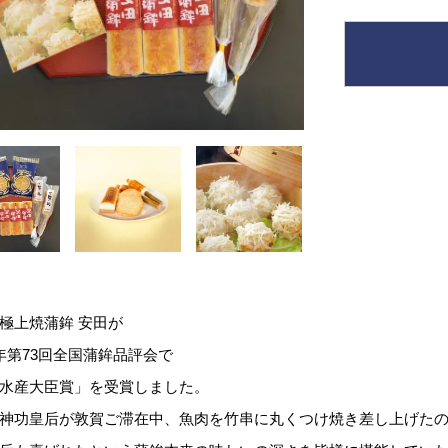
極上焼蒲鉾 安田が
年第73回全国蒲鉾品評会で
水産大臣賞」を受賞しました。
神功皇后が敦賀ご滞在中、魚肉を竹串に丸くつけ焼き差し上げた