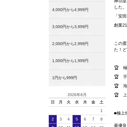
神功皇
した。
4,000円から4,999円
「安田
創業2
3,000円から3,999円
この度
2,000円から2,999円
た！ど
1,000円から1,999円
🏆
極
🏆
1円から999円
🏆
2026年8月
🏆
日
月
火
水
木
金
土
1
■極上
2
3
4
5
6
7
8
最優良