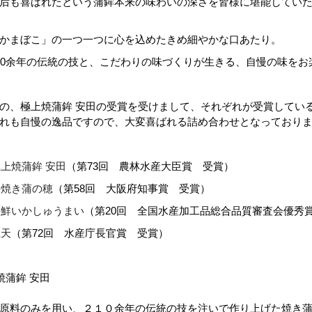
后も喜ばれたという蒲鉾本来の味わいの深さを皆様に堪能してい
かまぼこ」の一つ一つに心を込めたきめ細やかな口あたり。
10余年の伝統の技と、こだわりの味づくりが生きる、自慢の味をお
の、極上焼蒲鉾 安田の受賞を受けまして、それぞれが受賞してい
れも自慢の逸品ですので、大変喜ばれる詰め合わせとなっており
上焼蒲鉾 安田
（第73回 農林水産大臣賞 受賞）
手焼き蒲の穂
（第58回 大阪府知事賞 受賞）
海鮮いかしゅうまい
（第20回 全国水産加工品総合品質審査会優秀
上天
（第72回 水産庁長官賞 受賞）
焼蒲鉾 安田
原料のみを用い、２１０余年の伝統の技を注いで作り上げた焼き