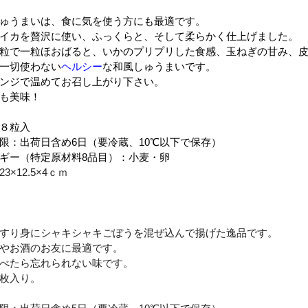
ゅうまいは、食に気を使う方にも最適です。
イカを贅沢に使い、ふっくらと、そして柔らかく仕上げました。
粒で一粒ほおばると、いかのプリプリした食感、玉ねぎの甘み、
一切使わない
ヘルシー
な和風しゅうまいです。
ンジで温めてお召し上がり下さい。
も美味！
：８粒入
限：出荷日含め6日（要冷蔵、10℃以下で保存）
ギー（特定原材料8品目）：小麦・卵
3×12.5×4ｃｍ
すり身にシャキシャキごぼうを混ぜ込んで揚げた逸品です。
やお酒のお友に最適です。
べたら忘れられない味です。
枚入り。