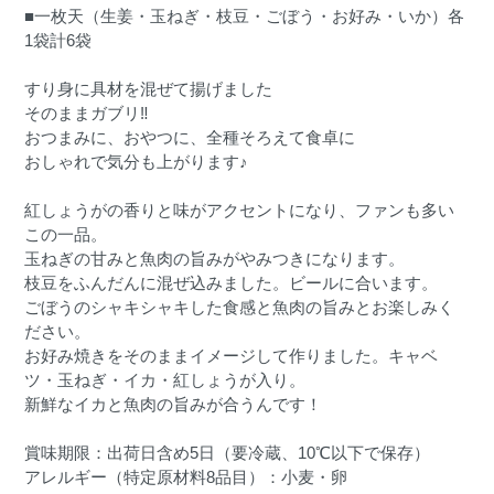
■一枚天（生姜・玉ねぎ・枝豆・ごぼう・お好み・いか）各
1袋計6袋
すり身に具材を混ぜて揚げました
そのままガブリ‼
おつまみに、おやつに、全種そろえて食卓に
おしゃれで気分も上がります♪
紅しょうがの香りと味がアクセントになり、ファンも多い
この一品。
玉ねぎの甘みと魚肉の旨みがやみつきになります。
枝豆をふんだんに混ぜ込みました。ビールに合います。
ごぼうのシャキシャキした食感と魚肉の旨みとお楽しみく
ださい。
お好み焼きをそのままイメージして作りました。キャベ
ツ・玉ねぎ・イカ・紅しょうが入り。
新鮮なイカと魚肉の旨みが合うんです！
賞味期限：出荷日含め5日（要冷蔵、10℃以下で保存）
アレルギー（特定原材料8品目）：小麦・卵